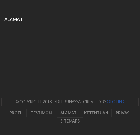
ALAMAT
© COPYRIGHT 2018
- SDIT BUNAYYA
| CREATED BY
OLG.LINK
PROFIL
TESTIMONI
ALAMAT
KETENTUAN
PRIVASI
SITEMAPS