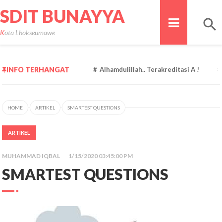
SDIT BUNAYYA
Kota Lhokseumawe
INFO TERHANGAT
Alhamdulillah.. Terakreditasi A !
Congrat
HOME
ARTIKEL
SMARTEST QUESTIONS
ARTIKEL
MUHAMMAD IQBAL
1/15/2020 03:45:00 PM
SMARTEST QUESTIONS