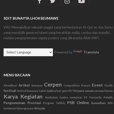
SDIT BUNAYYA LHOKSEUMAWE
VISI: Mewujudkan sekolah unggul yang berlandaskan Al-Qur'an dan Sunna
yang mendidik generasi islami yang berakhlak mulia, cerdas dan mandiri,
melalui pengoptimalan segala potensi yang dikaruniai Allah SWT.
Powered by
Translate
MENU BACAAN
Cerpen
Event
Artikel
Akreditasi
bunayya
Competition
Donasi
Fasilit
festival
Galery
juara umum corssa
festival bunayya
Galeri
hari guru
HUTRI
Karnav
Karya
Kegiatan
Kurikulum
lomba mewarnai
P5
Pancasila
Pelatih
PSB Online
Pengumuman
Prestasi
Ramadhan
Program Tahfidz
Rihl
Wisuda
testimoni
Ujian
upacara