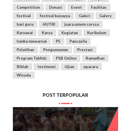
Competition
Donasi
Event
Fasilitas
festival
festival bunayya
Galeri
Galery
hari guru
HUTRI
juara umum corssa
Karnaval
Karya
Kegiatan
Kurikulum
lomba mewarnai
P5
Pancasila
Pelatihan
Pengumuman
Prestasi
Program Tahfidz
PSB Online
Ramadhan
Rihlah
testimoni
Ujian
upacara
Wisuda
POST TERPOPULAR