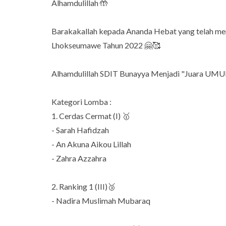
Alhamdulillah 🤲
Barakakallah kepada Ananda Hebat yang telah m
Lhokseumawe Tahun 2022 🤗🥰
Alhamdulillah SDIT Bunayya Menjadi "Juara UMUM
Kategori Lomba :
1. Cerdas Cermat (I) 🥇
- Sarah Hafidzah
- An Akuna Aikou Lillah
- Zahra Azzahra
2. Ranking 1 (III)🥉
- Nadira Muslimah Mubaraq