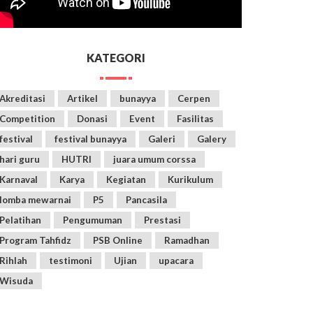
KATEGORI
Akreditasi
Artikel
bunayya
Cerpen
Competition
Donasi
Event
Fasilitas
festival
festival bunayya
Galeri
Galery
hari guru
HUTRI
juara umum corssa
Karnaval
Karya
Kegiatan
Kurikulum
lomba mewarnai
P5
Pancasila
Pelatihan
Pengumuman
Prestasi
Program Tahfidz
PSB Online
Ramadhan
Rihlah
testimoni
Ujian
upacara
Wisuda