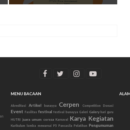
MENU BACAAN
ALA
Cerpen
Artikel
Akreditasi
bunayya
Competition
Donasi
Event
festival
Galery
Fasilitas
festival bunayya
Galeri
hari guru
an
Karya
Kegiatan
juara umum corssa
HUTRI
Karnaval
Pengumuman
Kurikulum
lomba mewarnai
P5
Pancasila
Pelatihan