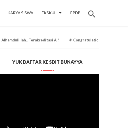
KARYA SISWA
EKSKUL
PPDB
h.. Terakreditasi A !
Congratulation !! Kak Khansa Abidah
YUK DAFTAR KE SDIT BUNAYYA