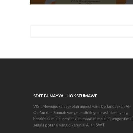
SDIT BUNAYYA LHOKSEUMAWE
VISI: Mewujudkan sekolah unggul yang berlandaskan Al-
Qur'an dan Sunnah yang mendidik generasi islami yang
berakhlak mulia, cerdas dan mandiri, melalui pengoptimal
segala potensi yang dikaruniai Allah SWT.