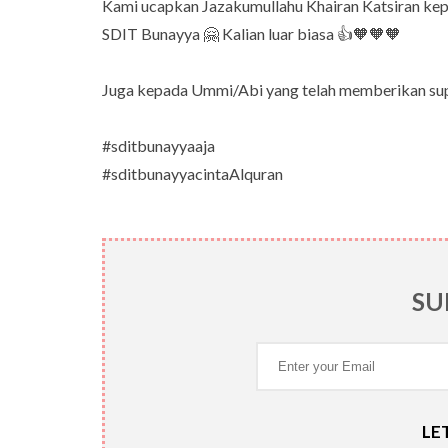
Kami ucapkan Jazakumullahu Khairan Katsiran kep
SDIT Bunayya 🤗 Kalian luar biasa 👍🧡🧡🧡
Juga kepada Ummi/Abi yang telah memberikan sup
#sditbunayyaaja
#sditbunayyacintaAlquran
SU
LET