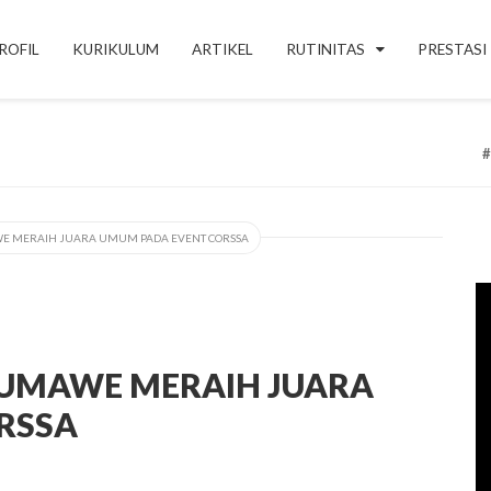
ROFIL
KURIKULUM
ARTIKEL
RUTINITAS
PRESTASI
Alhamdulilla
E MERAIH JUARA UMUM PADA EVENT CORSSA
EUMAWE MERAIH JUARA
RSSA