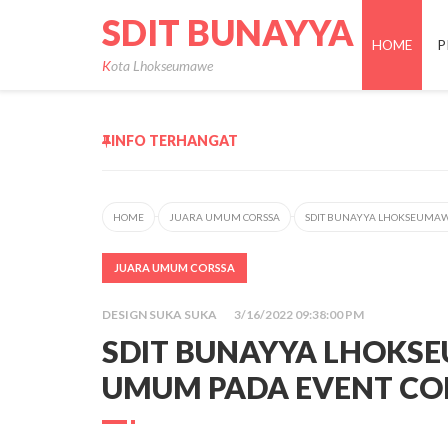
SDIT BUNAYYA
HOME
P
Kota Lhokseumawe
INFO TERHANGAT
HOME
JUARA UMUM CORSSA
SDIT BUNAYYA LHOKSEUMAW
JUARA UMUM CORSSA
DESIGN SUKA SUKA
3/16/2022 09:38:00 PM
SDIT BUNAYYA LHOKS
UMUM PADA EVENT CO