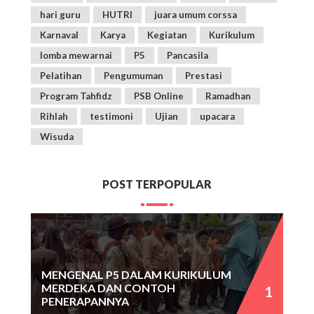
hari guru
HUTRI
juara umum corssa
Karnaval
Karya
Kegiatan
Kurikulum
lomba mewarnai
P5
Pancasila
Pelatihan
Pengumuman
Prestasi
Program Tahfidz
PSB Online
Ramadhan
Rihlah
testimoni
Ujian
upacara
Wisuda
POST TERPOPULAR
MENGENAL P5 DALAM KURIKULUM
MERDEKA DAN CONTOH
PENERAPANNYA