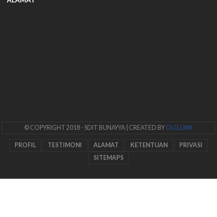
© COPYRIGHT 2018
- SDIT BUNAYYA
| CREATED BY
OLG.LINK
PROFIL
TESTIMONI
ALAMAT
KETENTUAN
PRIVASI
SITEMAPS