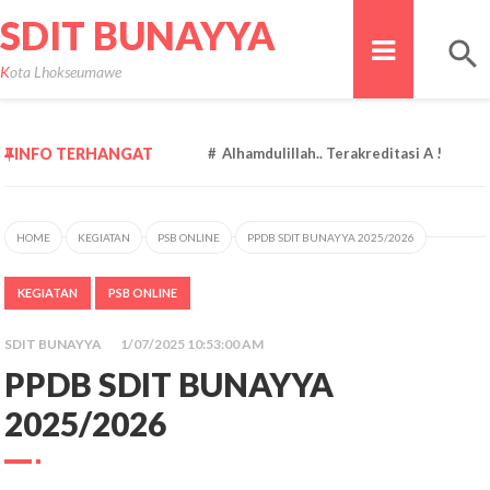
SDIT BUNAYYA
Kota Lhokseumawe
INFO TERHANGAT
Alhamdulillah.. Terakreditasi A !
Congratu
HOME
KEGIATAN
PSB ONLINE
PPDB SDIT BUNAYYA 2025/2026
KEGIATAN
PSB ONLINE
SDIT BUNAYYA
1/07/2025 10:53:00 AM
PPDB SDIT BUNAYYA
2025/2026