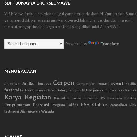
SDIT BUNAYYA LHOKSEUMAWE
VISI: Mewujudkan sekolah unggul yang berlandaskan Al-Qur'an dan Sunna
yang mendidik generasi islami yang berakhlak mulia, cerdas dan mandiri,
melalui pengoptimalan segala potensi yang dikaruniai Allah SWT.
Powered by
Translate
MENU BACAAN
Cerpen
Event
Artikel
Akreditasi
bunayya
Competition
Donasi
Fasilit
festival
Galery
juara umum corssa
festival bunayya
Galeri
hari guru
HUTRI
Karnav
Karya
Kegiatan
Kurikulum
lomba mewarnai
P5
Pancasila
Pelatih
PSB Online
Pengumuman
Prestasi
Ramadhan
Program Tahfidz
Rihl
Wisuda
testimoni
Ujian
upacara
ALAMAT