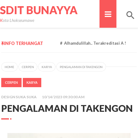
SDIT BUNAYYA
Kota Lhokseumawe
INFO TERHANGAT
Alhamdulillah.. Terakreditasi A !
HOME
CERPEN
KARYA
PENGALAMAN DI TAKENGON
CERPEN
KARYA
DESIGN SUKA SUKA
10/14/2023 09:30:00 AM
PENGALAMAN DI TAKENGON