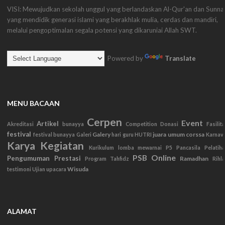
VISI: Mewujudkan sekolah unggul yang berlandaskan Al-Qur'an dan Sunna
yang mendidik generasi islami yang berakhlak mulia, cerdas dan mandiri,
melalui pengoptimalan segala potensi yang dikaruniai Allah SWT.
Powered by
Translate
MENU BACAAN
Cerpen
Event
Artikel
Akreditasi
bunayya
Competition
Donasi
Fasilit
festival
Galery
juara umum corssa
festival bunayya
Galeri
hari guru
HUTRI
Karnav
Karya
Kegiatan
Kurikulum
lomba mewarnai
P5
Pancasila
Pelatih
PSB Online
Pengumuman
Prestasi
Ramadhan
Program Tahfidz
Rihl
Wisuda
testimoni
Ujian
upacara
ALAMAT