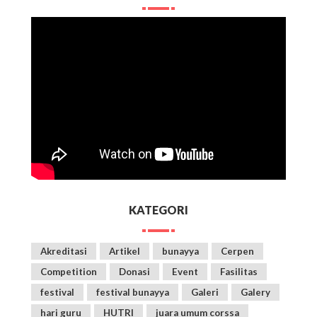
KATEGORI
Akreditasi
Artikel
bunayya
Cerpen
Competition
Donasi
Event
Fasilitas
festival
festival bunayya
Galeri
Galery
hari guru
HUTRI
juara umum corssa