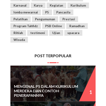
Karnaval
Karya
Kegiatan
Kurikulum
lomba mewarnai
P5
Pancasila
Pelatihan
Pengumuman
Prestasi
Program Tahfidz
PSB Online
Ramadhan
Rihlah
testimoni
Ujian
upacara
Wisuda
POST TERPOPULAR
MENGENAL P5 DALAM KURIKULUM
MERDEKA DAN CONTOH
PENERAPANNYA