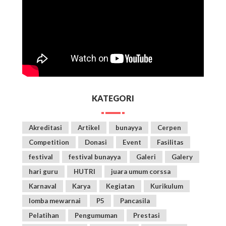
KATEGORI
Akreditasi
Artikel
bunayya
Cerpen
Competition
Donasi
Event
Fasilitas
festival
festival bunayya
Galeri
Galery
hari guru
HUTRI
juara umum corssa
Karnaval
Karya
Kegiatan
Kurikulum
lomba mewarnai
P5
Pancasila
Pelatihan
Pengumuman
Prestasi