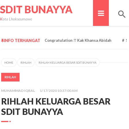
SDIT BUNAYYA
Kota Lhokseumawe
Congratulation !! Kak Khansa Abidah
INFO TERHANGAT
Selamat !! Kak Nadhira 
HOME
RIHLAH
RIHLAH KELUARGA BESAR SDIT BUNAYYA
RIHLAH
MUHAMMAD IQBAL
1/17/2020 10:37:00 AM
RIHLAH KELUARGA BESAR
SDIT BUNAYYA