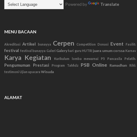
Powered by
Translate
MENU BACAAN
Cerpen
Event
Artikel
Akreditasi
bunayya
Competition
Donasi
Fasilit
festival
Galery
juara umum corssa
festival bunayya
Galeri
hari guru
HUTRI
Karnav
Karya
Kegiatan
Kurikulum
lomba mewarnai
P5
Pancasila
Pelatih
PSB Online
Pengumuman
Prestasi
Ramadhan
Program Tahfidz
Rihl
Wisuda
testimoni
Ujian
upacara
ALAMAT