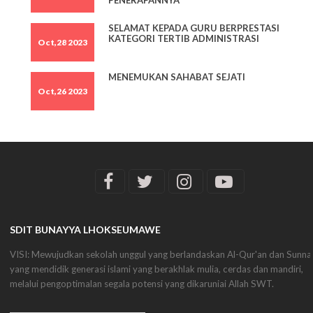
PENERAPANNYA
SELAMAT KEPADA GURU BERPRESTASI
KATEGORI TERTIB ADMINISTRASI
Oct,28 2023
MENEMUKAN SAHABAT SEJATI
Oct,26 2023
SDIT BUNAYYA LHOKSEUMAWE
VISI: Mewujudkan sekolah unggul yang berlandaskan Al-Qur'an dan Sunna
yang mendidik generasi islami yang berakhlak mulia, cerdas dan mandiri,
melalui pengoptimalan segala potensi yang dikaruniai Allah SWT.