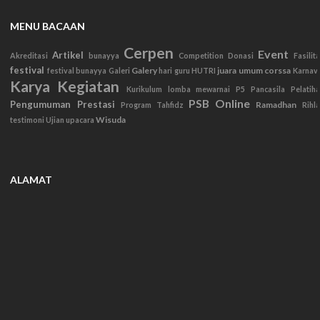
MENU BACAAN
Cerpen
Event
Artikel
Akreditasi
bunayya
Competition
Donasi
Fasilit
festival
Galery
juara umum corssa
festival bunayya
Galeri
hari guru
HUTRI
Karnav
Karya
Kegiatan
Kurikulum
lomba mewarnai
P5
Pancasila
Pelatih
PSB Online
Pengumuman
Prestasi
Ramadhan
Program Tahfidz
Rihl
Wisuda
testimoni
Ujian
upacara
ALAMAT