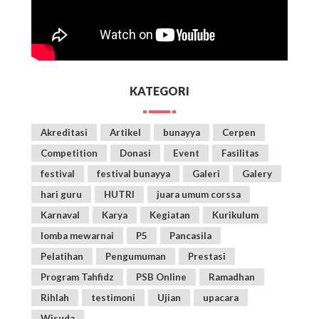
KATEGORI
Akreditasi
Artikel
bunayya
Cerpen
Competition
Donasi
Event
Fasilitas
festival
festival bunayya
Galeri
Galery
hari guru
HUTRI
juara umum corssa
Karnaval
Karya
Kegiatan
Kurikulum
lomba mewarnai
P5
Pancasila
Pelatihan
Pengumuman
Prestasi
Program Tahfidz
PSB Online
Ramadhan
Rihlah
testimoni
Ujian
upacara
Wisuda