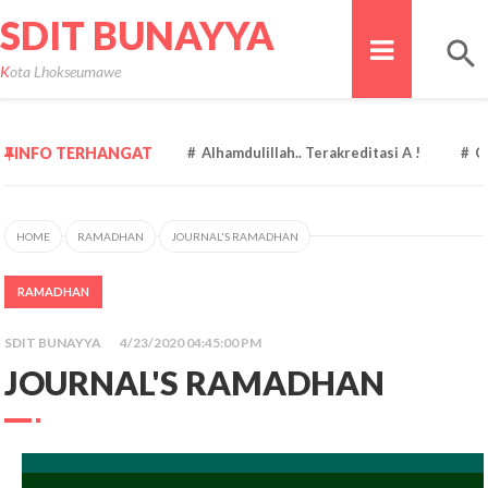
SDIT BUNAYYA
Kota Lhokseumawe
INFO TERHANGAT
Alhamdulillah.. Terakreditasi A !
Congratula
HOME
RAMADHAN
JOURNAL'S RAMADHAN
RAMADHAN
SDIT BUNAYYA
4/23/2020 04:45:00 PM
JOURNAL'S RAMADHAN