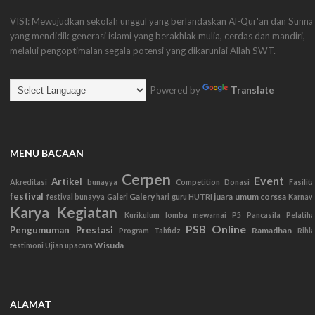
VISI: Mewujudkan sekolah unggul yang berlandaskan Al-Qur'an dan Sunna
yang mendidik generasi islami yang berakhlak mulia, cerdas dan mandiri,
melalui pengoptimalan segala potensi yang dikaruniai Allah SWT.
Powered by
Translate
MENU BACAAN
Cerpen
Event
Artikel
Akreditasi
bunayya
Competition
Donasi
Fasilit
festival
Galery
juara umum corssa
festival bunayya
Galeri
hari guru
HUTRI
Karnav
Karya
Kegiatan
Kurikulum
lomba mewarnai
P5
Pancasila
Pelatih
PSB Online
Pengumuman
Prestasi
Ramadhan
Program Tahfidz
Rihl
Wisuda
testimoni
Ujian
upacara
ALAMAT