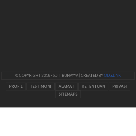
© COPYRIGHT 2018
- SDIT BUNAYYA
| CREATED BY
OLG.LINK
PROFIL
TESTIMONI
ALAMAT
KETENTUAN
PRIVASI
SITEMAPS