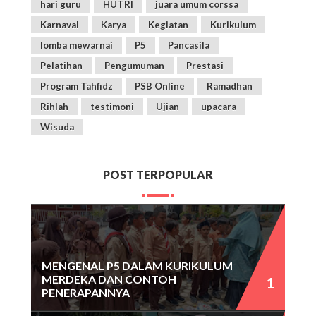
hari guru
HUTRI
juara umum corssa
Karnaval
Karya
Kegiatan
Kurikulum
lomba mewarnai
P5
Pancasila
Pelatihan
Pengumuman
Prestasi
Program Tahfidz
PSB Online
Ramadhan
Rihlah
testimoni
Ujian
upacara
Wisuda
POST TERPOPULAR
MENGENAL P5 DALAM KURIKULUM
MERDEKA DAN CONTOH
PENERAPANNYA